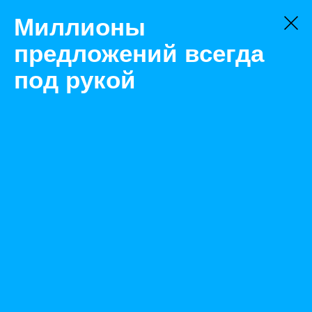
Миллионы
предложений всегда
под рукой
Не нашли, что искали?
Оставьте заявку на поиск
Фильтр
Цена:
ок
-
₽
Найденные объявления