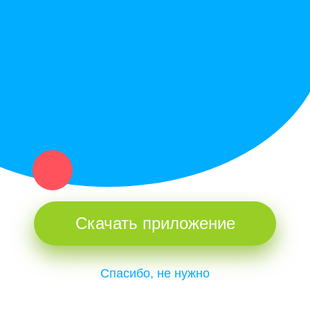
Купи север - уникальный сервис объявлений для частных лиц
и организаций в рамках нашего севера.
Не нашел нужную вещь или услугу в каталоге? Оставь запрос
оператору. Мы сами найдем все, что нужно. Тебе остается
только ждать звонка.
Скачать приложение
Спасибо, не нужно