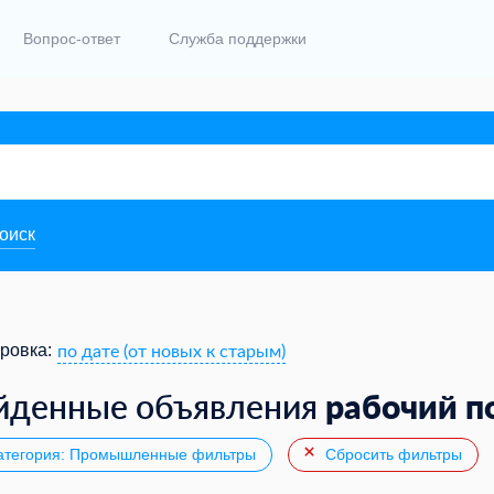
Вопрос-ответ
Служба поддержки
поиск
по дате (от новых к старым)
ровка:
рабочий п
йденные объявления
тегория: Промышленные фильтры
Сбросить фильтры