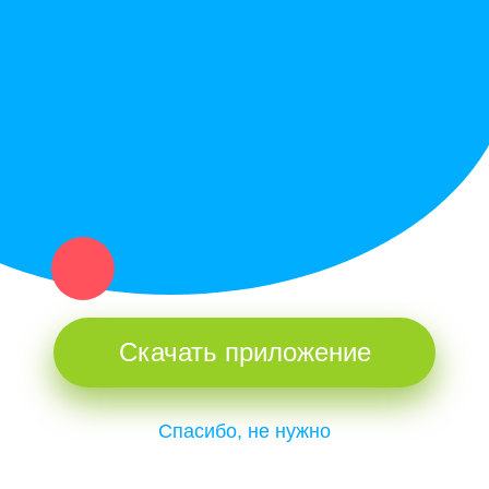
Купи север - уникальный сервис объявлений для частных лиц
и организаций в рамках нашего севера.
Не нашел нужную вещь или услугу в каталоге? Оставь запрос
оператору. Мы сами найдем все, что нужно. Тебе остается
только ждать звонка.
Скачать приложение
Спасибо, не нужно