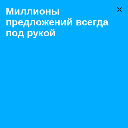
Миллионы
предложений всегда
под рукой
Не нашли, что искали?
Оставьте заявку на поиск
Фильтр
Цена:
ок
-
₽
Найденные объявления