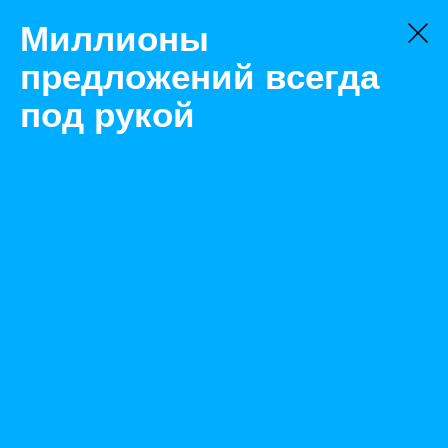
Миллионы
предложений всегда
под рукой
Не нашли, что искали?
Оставьте заявку на поиск
Фильтр
Цена:
ок
-
₽
Найденные объявления