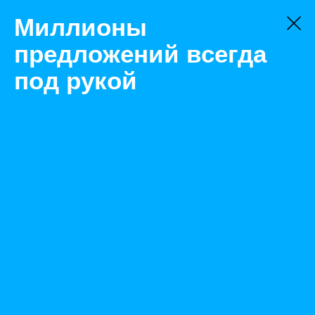
Миллионы
предложений всегда
под рукой
Не нашли, что искали?
Оставьте заявку на поиск
Фильтр
Цена:
ок
-
₽
Найденные объявления