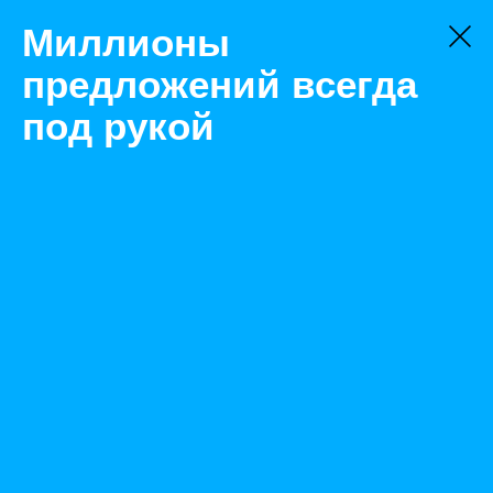
Миллионы
предложений всегда
под рукой
Не нашли, что искали?
Оставьте заявку на поиск
Фильтр
Цена:
ок
-
₽
Найденные объявления