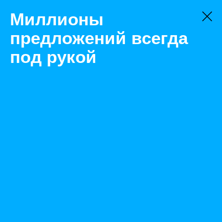
Миллионы
предложений всегда
под рукой
Не нашли, что искали?
Оставьте заявку на поиск
Фильтр
Цена:
ок
-
₽
Найденные объявления