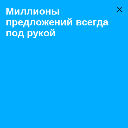
Миллионы
предложений всегда
под рукой
Не нашли, что искали?
Оставьте заявку на поиск
Фильтр
Цена:
ок
-
₽
Найденные объявления