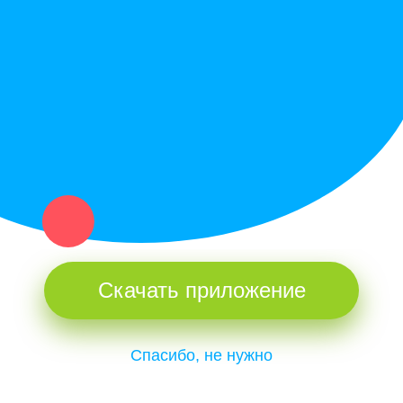
Купи север - уникальный сервис объявлений для частных лиц
и организаций в рамках нашего севера.
Не нашел нужную вещь или услугу в каталоге? Оставь запрос
оператору. Мы сами найдем все, что нужно. Тебе остается
только ждать звонка.
Скачать приложение
Спасибо, не нужно