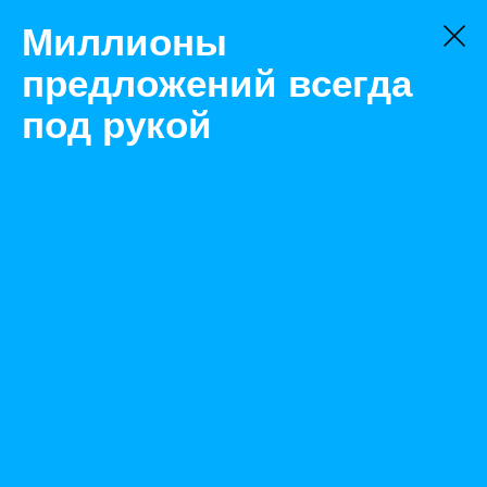
Миллионы
предложений всегда
под рукой
Не нашли, что искали?
Оставьте заявку на поиск
Фильтр
Цена:
ок
-
₽
Найденные объявления