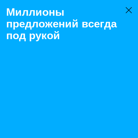
Миллионы
предложений всегда
под рукой
Не нашли, что искали?
Оставьте заявку на поиск
Фильтр
Цена:
ок
-
₽
Найденные объявления