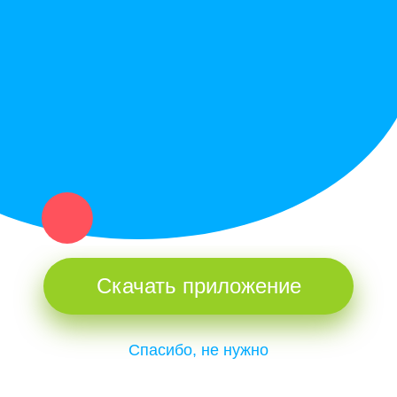
Купи север - уникальный сервис объявлений для частных лиц
и организаций в рамках нашего севера.
Не нашел нужную вещь или услугу в каталоге? Оставь запрос
оператору. Мы сами найдем все, что нужно. Тебе остается
только ждать звонка.
Скачать приложение
Спасибо, не нужно