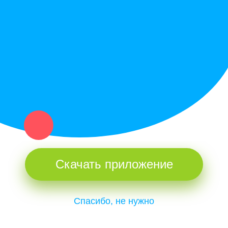
Купи север - уникальный сервис объявлений для частных лиц
и организаций в рамках нашего севера.
Не нашел нужную вещь или услугу в каталоге? Оставь запрос
оператору. Мы сами найдем все, что нужно. Тебе остается
только ждать звонка.
Скачать приложение
Спасибо, не нужно