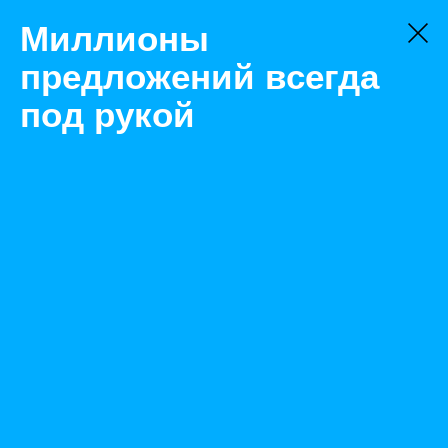
Миллионы
предложений всегда
под рукой
Не нашли, что искали?
Оставьте заявку на поиск
Фильтр
Цена:
ок
-
₽
Найденные объявления