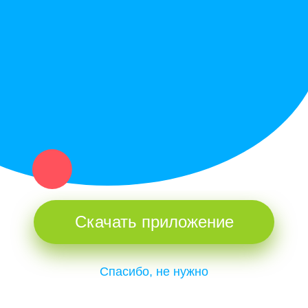
Купи север - уникальный сервис объявлений для частных лиц
и организаций в рамках нашего севера.
Не нашел нужную вещь или услугу в каталоге? Оставь запрос
оператору. Мы сами найдем все, что нужно. Тебе остается
только ждать звонка.
Скачать приложение
Спасибо, не нужно