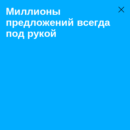
Миллионы
предложений всегда
под рукой
Не нашли, что искали?
Оставьте заявку на поиск
Фильтр
Цена:
ок
-
₽
Найденные объявления