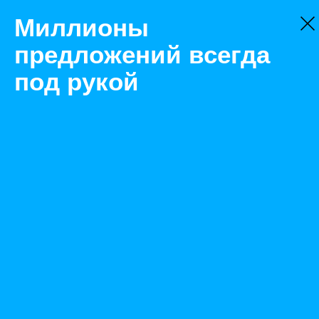
Миллионы
предложений всегда
под рукой
Не нашли, что искали?
Оставьте заявку на поиск
Фильтр
Цена:
ок
-
₽
Найденные объявления