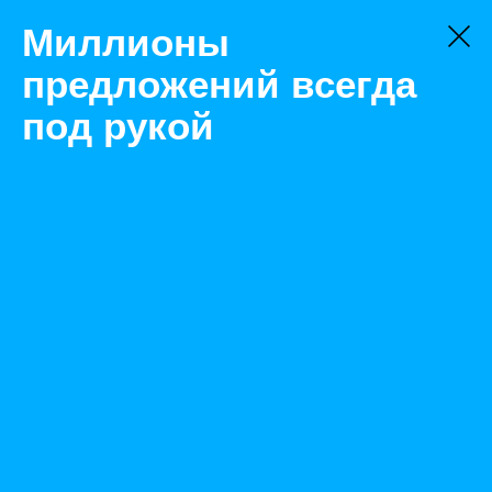
Миллионы
предложений всегда
под рукой
Не нашли, что искали?
Оставьте заявку на поиск
Фильтр
Цена:
ок
-
₽
Найденные объявления