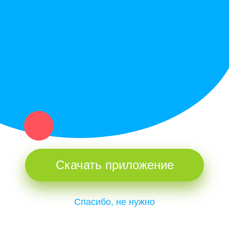
Купи север - уникальный сервис объявлений для частных лиц
и организаций в рамках нашего севера.
Не нашел нужную вещь или услугу в каталоге? Оставь запрос
оператору. Мы сами найдем все, что нужно. Тебе остается
только ждать звонка.
Скачать приложение
Спасибо, не нужно