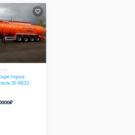
/2020
оцистерна
пель SF4B32
0000₽