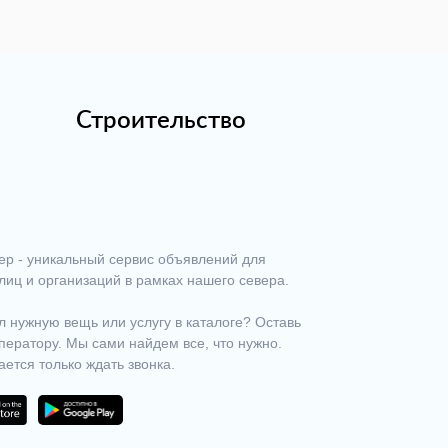
Строительство
ер - уникальный сервис объявлений для
лиц и организаций в рамках нашего севера.
 нужную вещь или услугу в каталоге? Оставь
ператору. Мы сами найдем все, что нужно.
ается только ждать звонка.