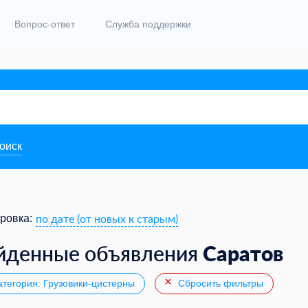
Вопрос-ответ
Служба поддержки
поиск
по дате (от новых к старым)
ровка:
Саратов
йденные объявления
тегория: Грузовики-цистерны
Сбросить фильтры