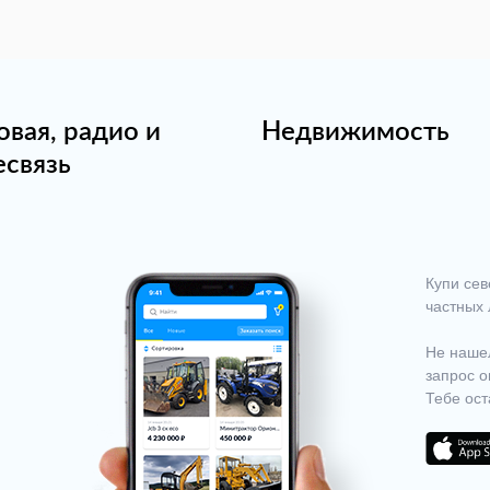
овая, радио и
Недвижимость
есвязь
Купи сев
частных 
Не нашел
запрос о
Тебе ост