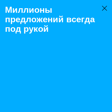
Миллионы
предложений всегда
под рукой
Не нашли, что искали?
Оставьте заявку на поиск
Фильтр
Цена:
ок
-
₽
Найденные объявления