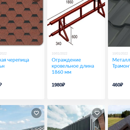
/2022
10/01/2022
10/01/2022
кая черепица
Ограждение
Металл
ьн
кровельное длина
Трамон
1860 мм
₽
1980₽
460₽