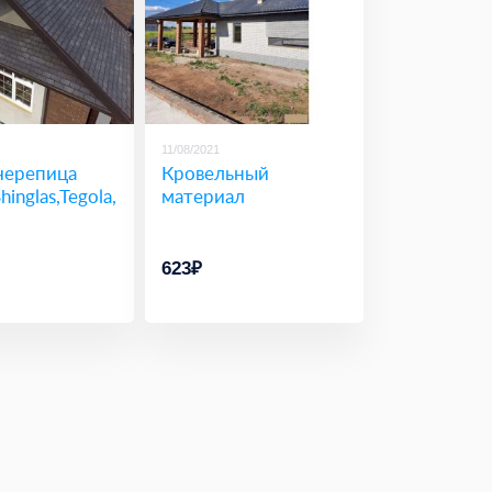
11/08/2021
черепица
Кровельный
inglas,Tegola,
материал
623₽