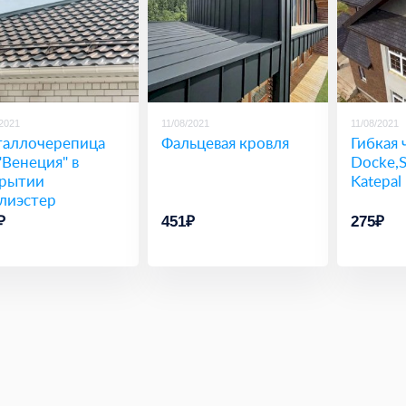
/2021
11/08/2021
11/08/2021
аллочерепица
Фальцевая кровля
Гибкая 
"Венеция" в
Docke,Sh
рытии
Katepal
лиэстер
₽
451₽
275₽