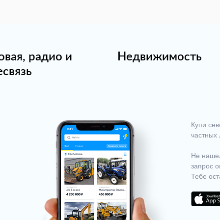
овая, радио и
Недвижимость
есвязь
Купи сев
частных 
Не нашел
запрос о
Тебе ост