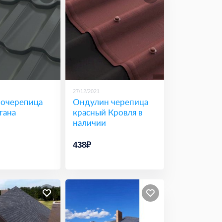
27/12/2021
очерепица
Ондулин черепица
тана
красный Кровля в
наличии
438₽