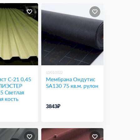
10/01/2022
ст С-21 0,45
Мембрана Ондутис
ЛИЭСТЕР
SA130 75 кв.м. рулон
5 Светлая
я кость
3843₽