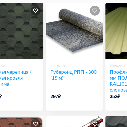
/2022
27/01/2022
10/01/2022
кая черепица /
Рубероид РПП - 300
Профли
кая кровля
(15 м)
мм ПО
тима
RAL101
слонова
₽
297₽
352₽