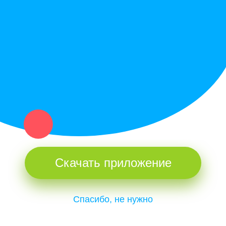
Купи север - уникальный сервис объявлений для частных лиц
и организаций в рамках нашего севера.
Не нашел нужную вещь или услугу в каталоге? Оставь запрос
оператору. Мы сами найдем все, что нужно. Тебе остается
только ждать звонка.
Скачать приложение
Спасибо, не нужно