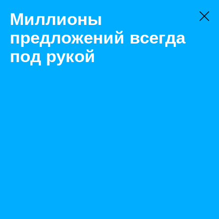
Миллионы
предложений всегда
под рукой
Не нашли, что искали?
Оставьте заявку на поиск
Фильтр
Цена:
ок
-
₽
Найденные объявления