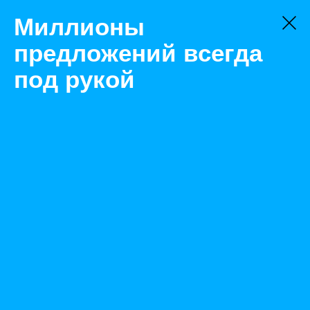
Миллионы
предложений всегда
под рукой
Не нашли, что искали?
Оставьте заявку на поиск
Фильтр
Цена:
ок
-
₽
Найденные объявления