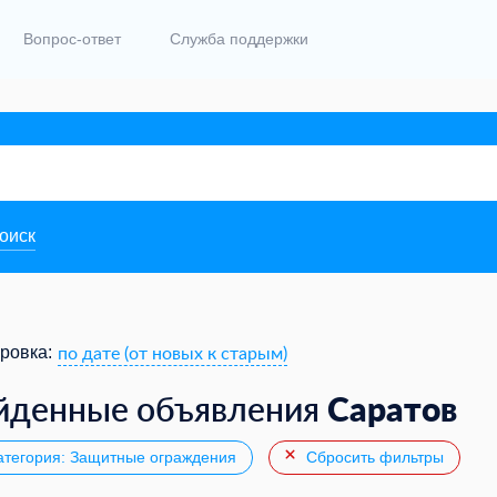
Вопрос-ответ
Служба поддержки
поиск
по дате (от новых к старым)
ровка:
Саратов
йденные объявления
тегория: Защитные ограждения
Сбросить фильтры