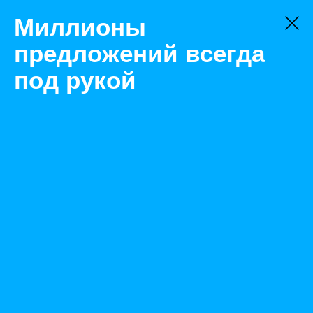
Миллионы
предложений всегда
под рукой
Не нашли, что искали?
Оставьте заявку на поиск
Фильтр
Цена:
ок
-
₽
Найденные объявления