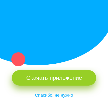
Купи север - уникальный сервис объявлений для частных лиц
и организаций в рамках нашего севера.
Не нашел нужную вещь или услугу в каталоге? Оставь запрос
оператору. Мы сами найдем все, что нужно. Тебе остается
только ждать звонка.
Скачать приложение
Спасибо, не нужно