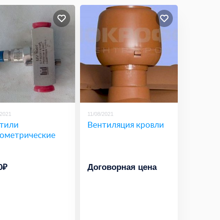
/2021
11/08/2021
тили
Вентиляция кровли
ометрические
0₽
Договорная цена