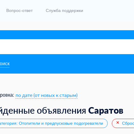
Вопрос-ответ
Служба поддержки
поиск
по дате (от новых к старым)
ровка:
Саратов
йденные объявления
тегория: Отопители и предпусковые подогреватели
Сброс