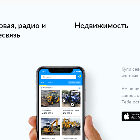
овая, радио и
Недвижимость
есвязь
Купи сев
частных 
Не нашел
запрос о
Тебе ост