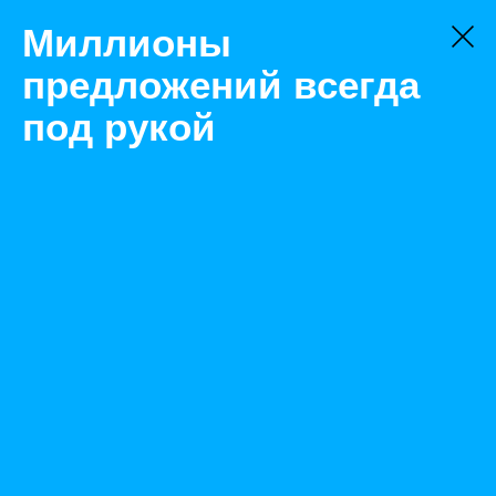
Миллионы
предложений всегда
под рукой
Не нашли, что искали?
Оставьте заявку на поиск
Фильтр
Цена:
ок
-
₽
Найденные объявления