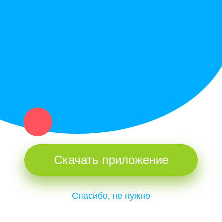
Купи север - уникальный сервис объявлений для частных лиц
и организаций в рамках нашего севера.
Не нашел нужную вещь или услугу в каталоге? Оставь запрос
оператору. Мы сами найдем все, что нужно. Тебе остается
только ждать звонка.
Скачать приложение
Спасибо, не нужно