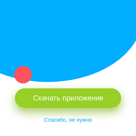
Купи север - уникальный сервис объявлений для частных лиц
и организаций в рамках нашего севера.
Не нашел нужную вещь или услугу в каталоге? Оставь запрос
оператору. Мы сами найдем все, что нужно. Тебе остается
только ждать звонка.
Скачать приложение
Спасибо, не нужно