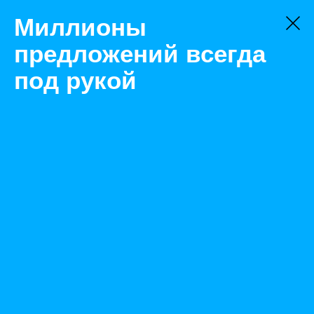
Миллионы
предложений всегда
под рукой
Не нашли, что искали?
Оставьте заявку на поиск
Фильтр
Цена:
ок
-
₽
Найденные объявления