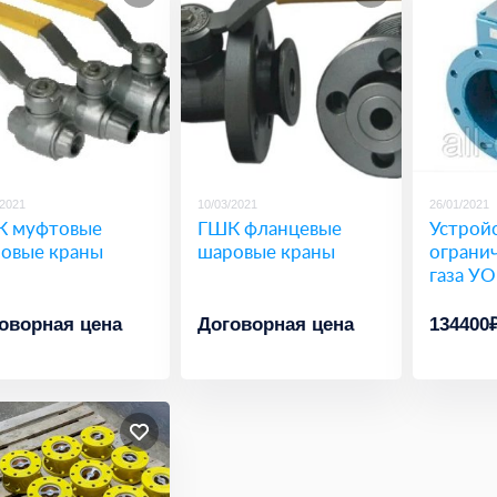
/2021
10/03/2021
26/01/2021
 муфтовые
ГШК фланцевые
Устрой
овые краны
шаровые краны
ограни
газа УО
оворная цена
Договорная цена
134400