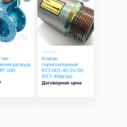
26/01/2021
ство
Клапан
чения расхода
термозапорный
РГ-500
КТЗ-001-40-01/00
(КТЗ-40вв/вн)
₽
Договорная цена