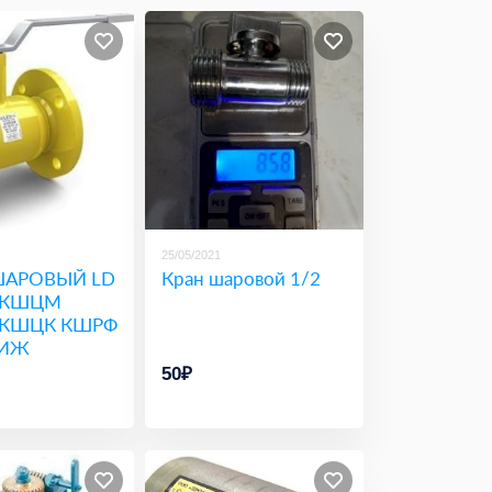
25/05/2021
ШАРОВЫЙ LD
Кран шаровой 1/2
 КШЦМ
КШЦК КШРФ
РИЖ
50₽