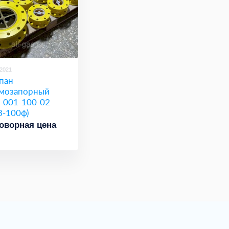
/2021
пан
мозапорный
-001-100-02
З-100ф)
оворная цена