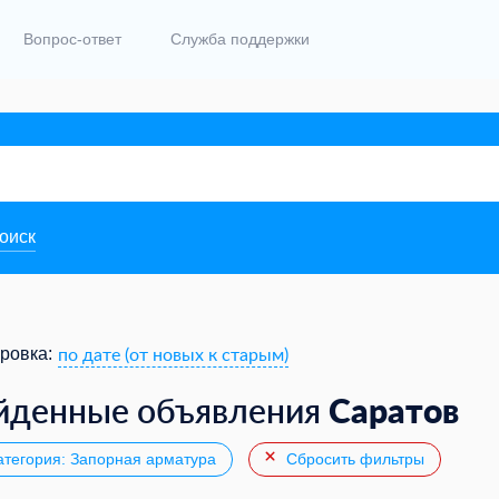
Вопрос-ответ
Служба поддержки
поиск
по дате (от новых к старым)
ровка:
Саратов
йденные объявления
тегория: Запорная арматура
Сбросить фильтры