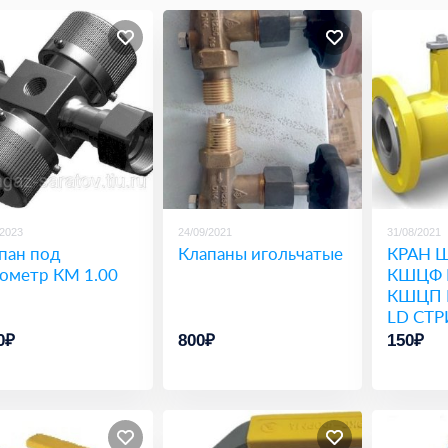
/2023
24/09/2021
31/08/2021
пан под
Клапаны игольчатые
КРАН 
ометр КМ 1.00
КШЦФ
КШЦП 
LD СТ
0₽
800₽
150₽