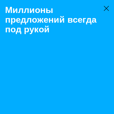
Миллионы
предложений всегда
под рукой
Не нашли, что искали?
Оставьте заявку на поиск
Фильтр
Цена:
ок
-
₽
Найденные объявления