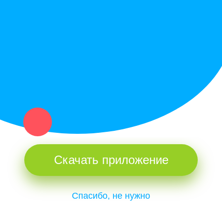
Купи север - уникальный сервис объявлений для частных лиц
и организаций в рамках нашего севера.
Не нашел нужную вещь или услугу в каталоге? Оставь запрос
оператору. Мы сами найдем все, что нужно. Тебе остается
только ждать звонка.
Скачать приложение
Спасибо, не нужно