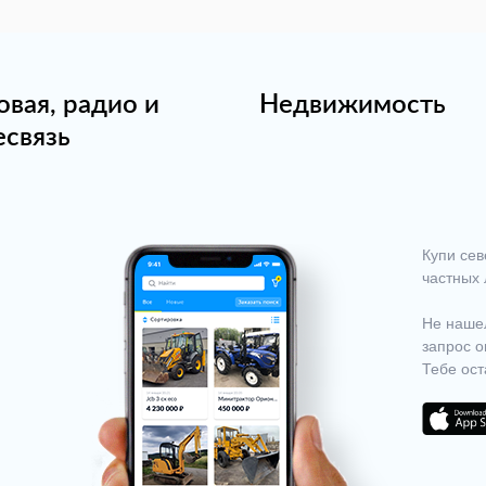
овая, радио и
Недвижимость
есвязь
Купи сев
частных 
Не нашел
запрос о
Тебе ост