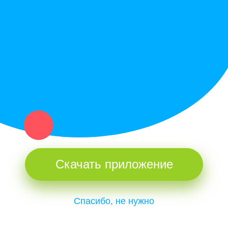
Купи север - уникальный сервис объявлений для частных лиц
и организаций в рамках нашего севера.
Не нашел нужную вещь или услугу в каталоге? Оставь запрос
оператору. Мы сами найдем все, что нужно. Тебе остается
только ждать звонка.
Скачать приложение
Спасибо, не нужно