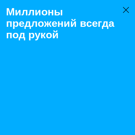
Миллионы
предложений всегда
под рукой
Не нашли, что искали?
Оставьте заявку на поиск
Фильтр
Цена:
ок
-
₽
Найденные объявления