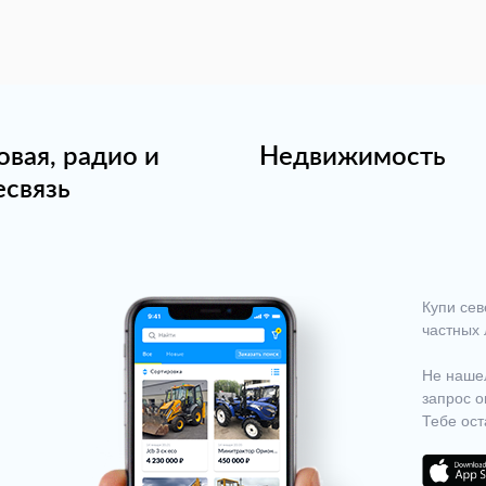
овая, радио и
Недвижимость
есвязь
Купи сев
частных 
Не нашел
запрос о
Тебе ост