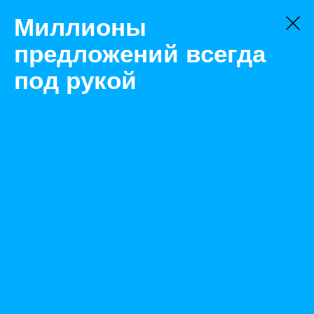
Миллионы
предложений всегда
под рукой
Не нашли, что искали?
Оставьте заявку на поиск
Фильтр
Цена:
ок
-
₽
Найденные объявления