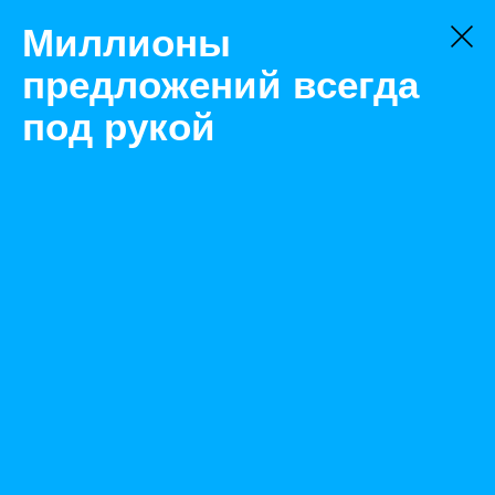
Миллионы
предложений всегда
под рукой
Не нашли, что искали?
Оставьте заявку на поиск
Фильтр
Цена:
ок
-
₽
Найденные объявления