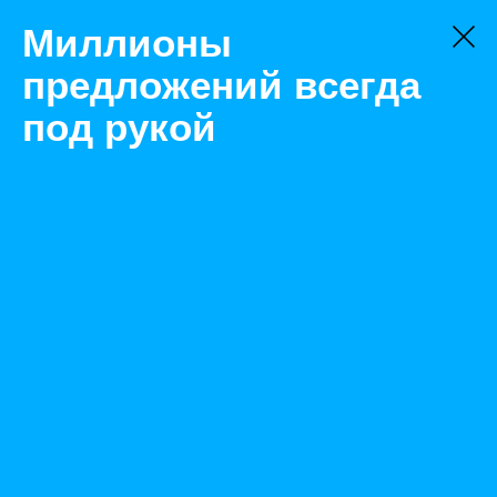
Миллионы
предложений всегда
под рукой
Не нашли, что искали?
Оставьте заявку на поиск
Фильтр
Цена:
ок
-
₽
Найденные объявления