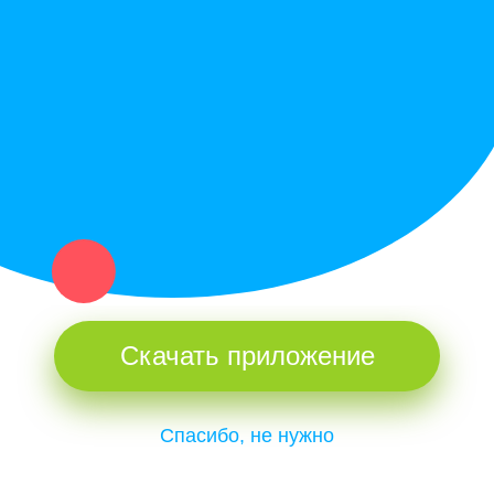
Купи север - уникальный сервис объявлений для частных лиц
и организаций в рамках нашего севера.
Не нашел нужную вещь или услугу в каталоге? Оставь запрос
оператору. Мы сами найдем все, что нужно. Тебе остается
только ждать звонка.
Скачать приложение
Спасибо, не нужно