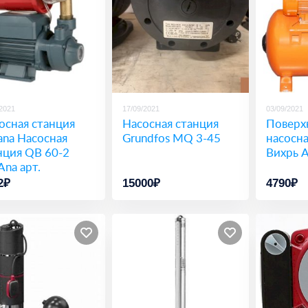
/2021
17/09/2021
03/09/2021
осная станция
Насосная станция
Поверх
ana Насосная
Grundfos MQ 3-45
насосна
нция QB 60-2
Вихрь 
Ana арт.
401001
2₽
15000₽
4790₽