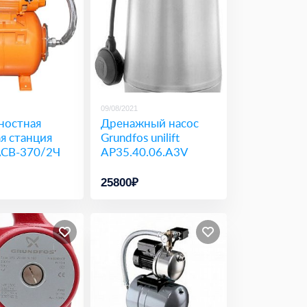
09/08/2021
ностная
Дренажный насос
я станция
Grundfos unilift
АСВ-370/2Ч
AP35.40.06.A3V
25800₽