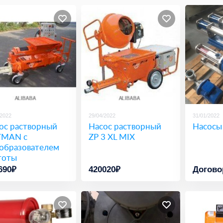
/2022
29/04/2022
31/01/2022
ос растворный
Насос растворный
Насосы
YMAN с
ZP 3 XL MIX
образователем
тоты
690₽
420020₽
Догово