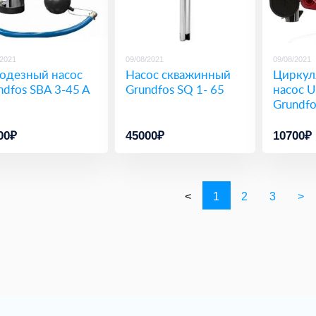
/2021
09/08/2021
09/08/2021
одезный насос
Насос скважинный
Циркул
ndfos SBA 3-45 A
Grundfos SQ 1- 65
насос 
Grundfo
00₽
45000₽
10700₽
<
1
2
3
>