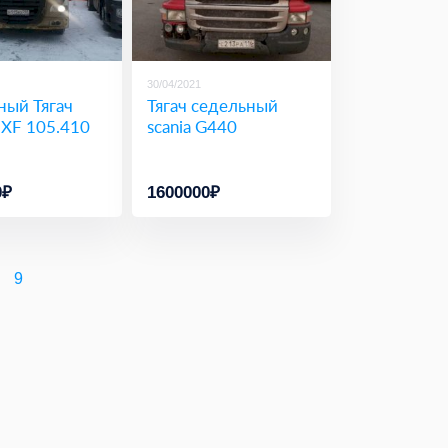
30/04/2021
ный Тягач
Тягач седельный
 XF 105.410
scania G440
0₽
1600000₽
9