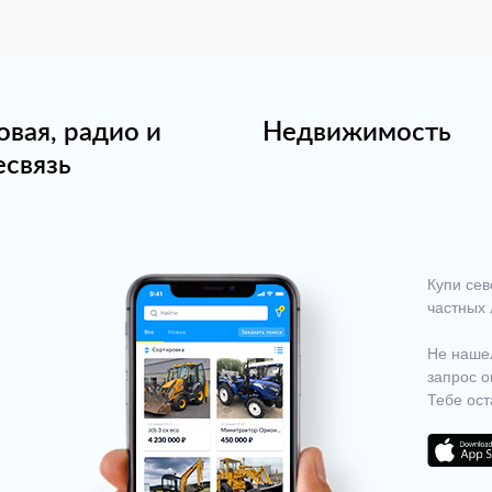
овая, радио и
Недвижимость
есвязь
Купи сев
частных 
Не нашел
запрос о
Тебе ост