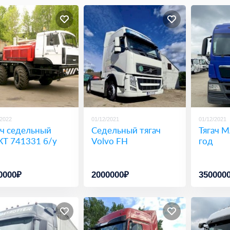
/2022
01/12/2021
01/12/2021
ач седельный
Седельный тягач
Тягач M
Т 741331 б/у
Volvo FH
год
0000₽
2000000₽
350000