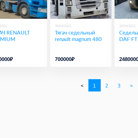
/2021
30/04/2021
30/04/2021
АЧ RENAULT
Тягач седельный
Седель
EMIUM
renault magnum 480
DAF FT
0000₽
700000₽
248000
<
1
2
3
>