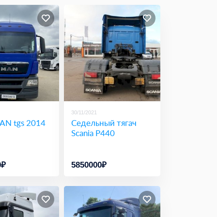
30/11/2021
AN tgs 2014
Седельный тягач
Scania P440
0₽
5850000₽