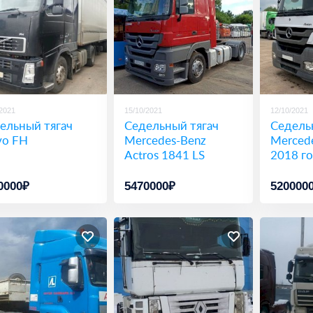
/2021
15/10/2021
12/10/2021
ельный тягач
Седельный тягач
Седель
vo FH
Mercedes-Benz
Mercede
Actros 1841 LS
2018 г
0000₽
5470000₽
520000