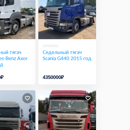
12/10/2021
ный тягач
Седельный тягач
s-Benz Axor
Scania G440 2015 год
од
0₽
4350000₽