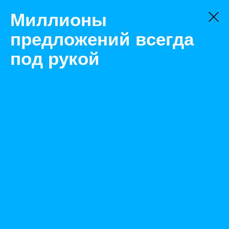
Миллионы
предложений всегда
под рукой
Не нашли, что искали?
Оставьте заявку на поиск
Фильтр
Цена:
ок
-
₽
Найденные объявления