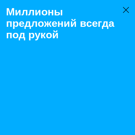
Миллионы
предложений всегда
под рукой
Не нашли, что искали?
Оставьте заявку на поиск
Фильтр
Цена:
ок
-
₽
Найденные объявления