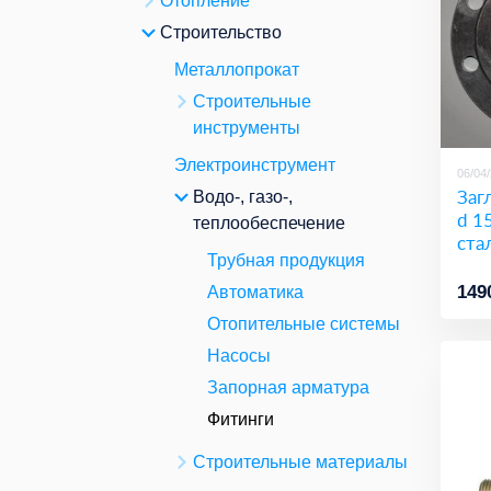
Отопление
Строительство
Металлопрокат
Строительные
инструменты
Электроинструмент
06/04
Заг
Водо-, газо-,
d 15
теплообеспечение
ста
Трубная продукция
149
Автоматика
Отопительные системы
Насосы
Запорная арматура
Фитинги
Строительные материалы