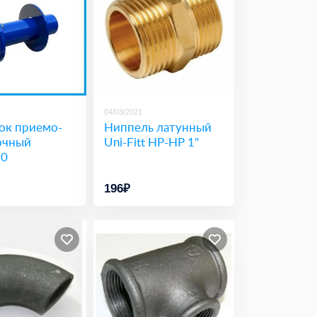
04/03/2021
ок приемо-
Ниппель латунный
очный
Uni-Fitt НР-НР 1"
50
196₽