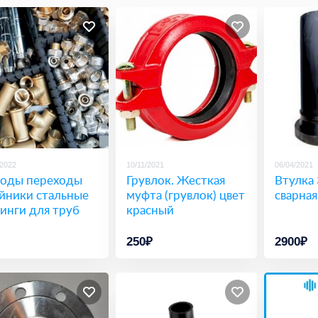
/2022
10/11/2021
06/04/2021
оды переходы
Грувлок. Жесткая
Втулка 
йники стальные
муфта (грувлок) цвет
сварная
инги для труб
красный
250₽
2900₽