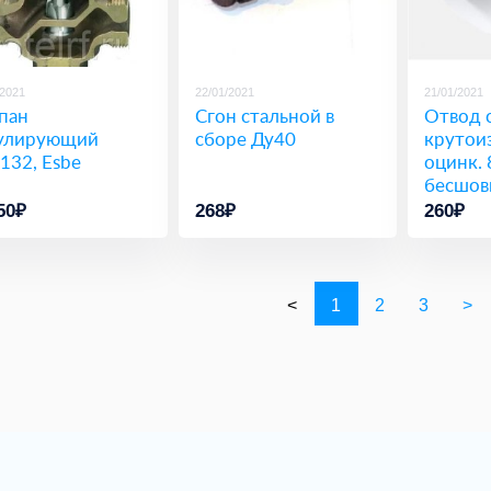
/2021
22/01/2021
21/01/2021
пан
Сгон стальной в
Отвод 
улирующий
сборе Ду40
крутои
132, Esbe
оцинк. 
бесшов
50₽
268₽
260₽
<
1
2
3
>