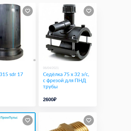
06/04/2021
315 sdr 17
Седёлка 75 х 32 э/с,
с фрезой для ПНД
трубы
2600₽