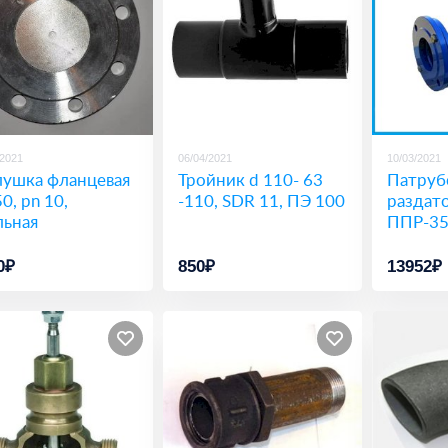
/2021
06/04/2021
10/03/2021
лушка фланцевая
Тройник d 110- 63
Патруб
0, pn 10,
-110, SDR 11, ПЭ 100
раздат
льная
ППР-3
0₽
850₽
13952₽