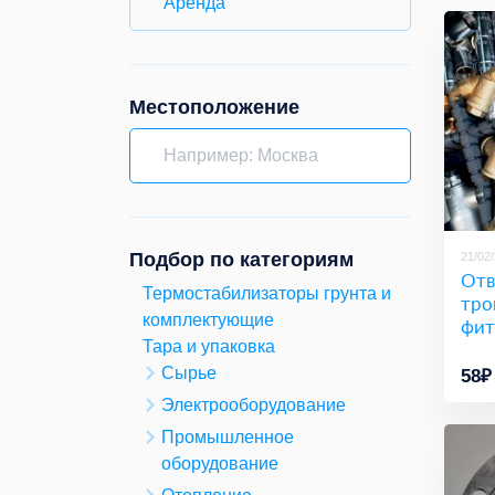
Аренда
Местоположение
Подбор по категориям
21/02
Отв
Термостабилизаторы грунта и
тро
комплектующие
фит
Тара и упаковка
Сырье
58₽
Электрооборудование
Промышленное
оборудование