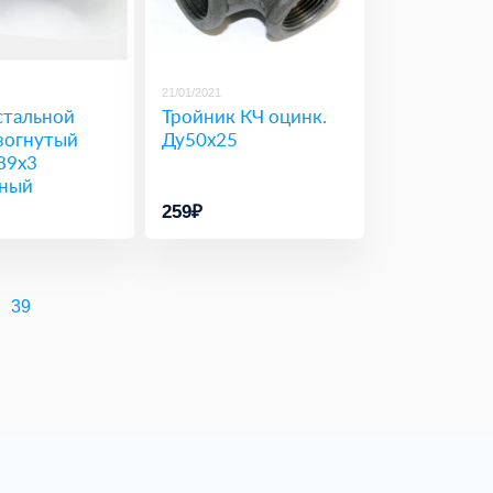
21/01/2021
стальной
Тройник КЧ оцинк.
зогнутый
Ду50х25
89х3
ный
259₽
39