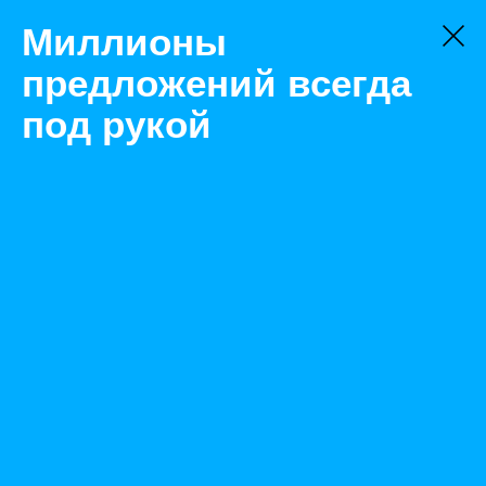
Миллионы
предложений всегда
под рукой
Не нашли, что искали?
Оставьте заявку на поиск
Фильтр
Цена:
ок
-
₽
Найденные объявления