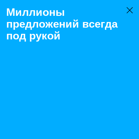
Миллионы
предложений всегда
под рукой
Не нашли, что искали?
Оставьте заявку на поиск
Фильтр
Цена:
ок
-
₽
Найденные объявления