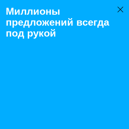
Миллионы
предложений всегда
под рукой
Не нашли, что искали?
Оставьте заявку на поиск
Фильтр
Цена:
ок
-
₽
Найденные объявления