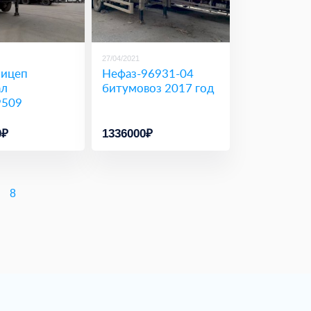
27/04/2021
ицеп
Нефаз-96931-04
ал
битумовоз 2017 год
9509
0₽
1336000₽
8