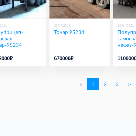
/2021
30/04/2021
30/04/2021
уприцеп-
Тонар 95234
Полупр
освал
самосв
ар-95234
нефаз-
2000₽
670000₽
110000
<
1
2
3
>