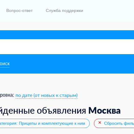
Вопрос-ответ
Служба поддержки
поиск
по дате (от новых к старым)
ровка:
Москва
йденные объявления
тегория: Прицепы и комплектующие к ним
Сбросить филь