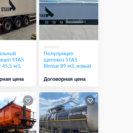
10/06/2021
альный
Полуприцеп
ицеп STAS
щеповоз STAS
r 45,5 м3,
Biostar 89 м3, новый
рная цена
Договорная цена