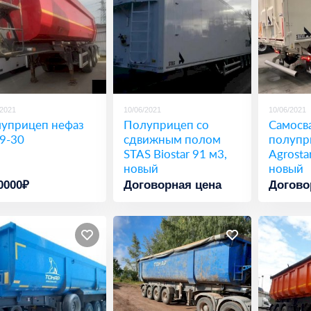
/2021
10/06/2021
10/06/2021
уприцеп нефаз
Полуприцеп со
Самосв
9-30
сдвижным полом
полупр
STAS Biostar 91 м3,
Agrosta
новый
новый
0000₽
Договорная цена
Догово