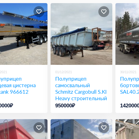
/2021
01/12/2021
30/11/2021
уприцеп
Полуприцеп
Полупр
евая цистерна
самосвальный
бортово
tank 966612
Schmitz Cargobull S.KI
SAL40.
Heavy строительный
0000₽
950000₽
142000