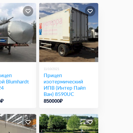
11/10/2021
ицеп
Прицеп
й Blumhardt
изотермический
24
ИПВ (Интер Пайп
Ван) 8590UC
0₽
850000₽