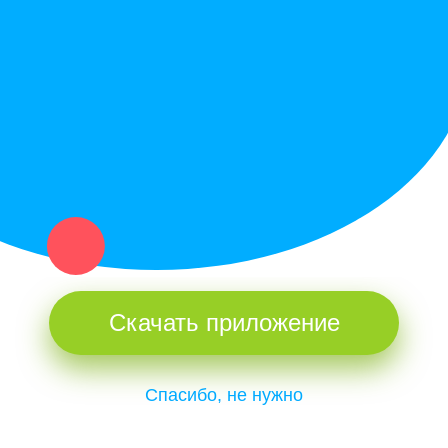
Купи север - уникальный сервис объявлений для частных лиц
и организаций в рамках нашего севера.
Не нашел нужную вещь или услугу в каталоге? Оставь запрос
оператору. Мы сами найдем все, что нужно. Тебе остается
только ждать звонка.
Скачать приложение
Спасибо, не нужно