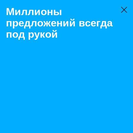
Миллионы
предложений всегда
под рукой
Не нашли, что искали?
Оставьте заявку на поиск
Фильтр
Цена:
ок
-
₽
Найденные объявления