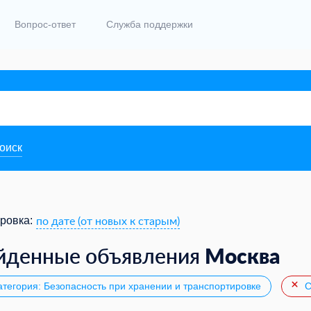
Вопрос-ответ
Служба поддержки
поиск
по дате (от новых к старым)
ровка:
Москва
йденные объявления
тегория: Безопасность при хранении и транспортировке
С