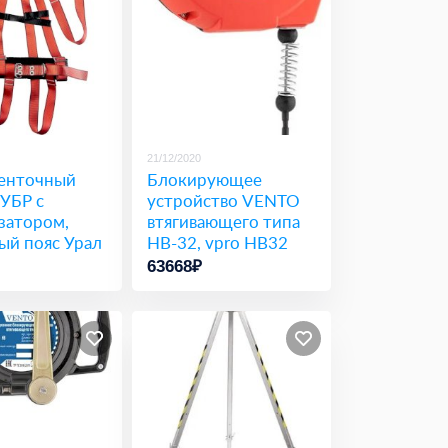
21/12/2020
енточный
Блокирующее
УБР с
устройство VENTO
затором,
втягивающего типа
ый пояс Урал
НВ-32, vpro HB32
63668₽