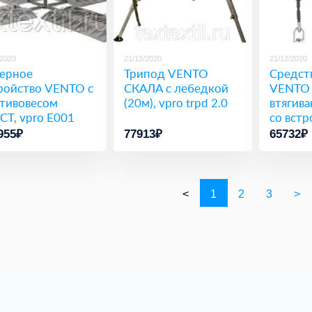
/2020
21/12/2020
21/12/2020
ерное
Трипод VENTO
Средст
ройство VENTO с
СКАЛА с лебедкой
VENTO
тивовесом
(20м), vpro trpd 2.0
втягив
СТ, vpro Е001
со вст
лебедко
955₽
77913₽
65732₽
HB eva
<
1
2
3
>