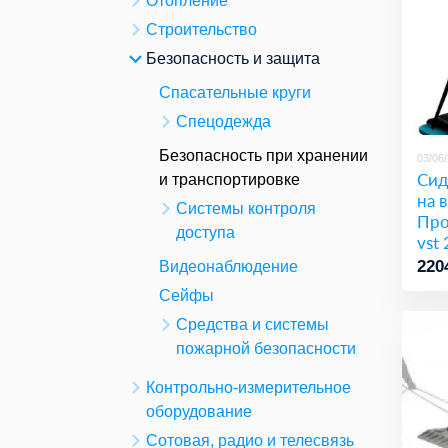
Отопление
Строительство
Безопасность и защита
Спасательные круги
Спецодежда
Безопасность при хранении
03/06
Сид
и транспортировке
на 
Системы контроля
Про
доступа
vst
220
Видеонаблюдение
Сейфы
Средства и системы
пожарной безопасности
Контрольно-измерительное
оборудование
Сотовая, радио и телесвязь