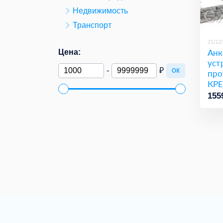
Недвижимость
Транспорт
21/12
Анк
Цена:
уст
ок
-
₽
про
КРЕ
155