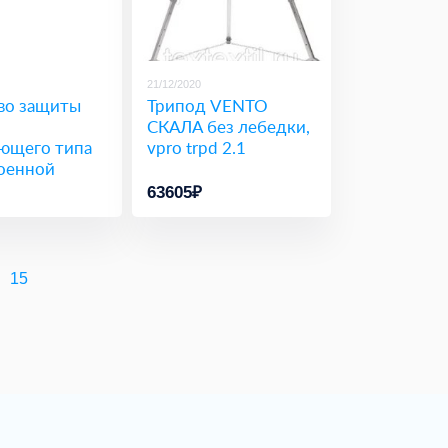
21/12/2020
во защиты
Трипод VENTO
СКАЛА без лебедки,
ающего типа
vpro trpd 2.1
роенной
й 15м, vpro
63605₽
15