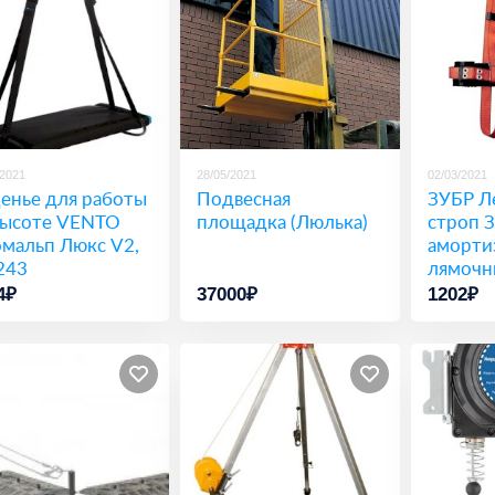
/2021
28/05/2021
02/03/2021
енье для работы
Подвесная
ЗУБР Л
высоте VENTO
площадка (Люлька)
строп З
мальп Люкс V2,
аморти
 243
лямочн
11583
4₽
37000₽
1202₽