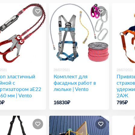
/2021
28/07/2021
28/07/2021
оп эластичный
Комплект для
Привяз
йной с
фасадных работ в
страхо
ртизатором аЕ22
люльке | Vento
удержи
 60 мм | Vento
2АЖ
0₽
16830₽
795₽