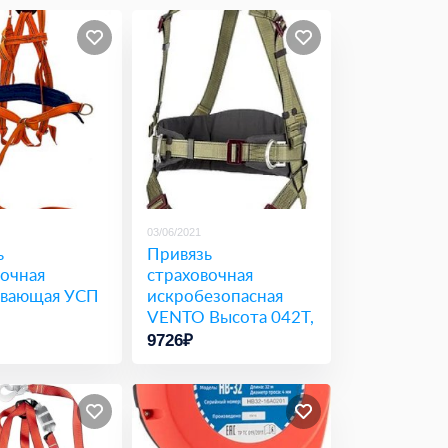
03/06/2021
ь
Привязь
вочная
страховочная
вающая УСП
искробезопасная
VENTO Высота 042Т,
vst 042T (1(44-54))
9726₽