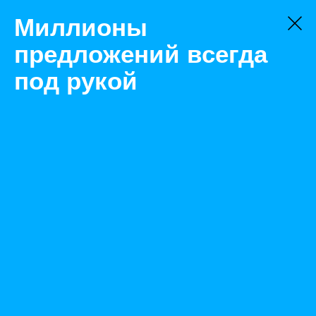
Миллионы
предложений всегда
под рукой
Не нашли, что искали?
Оставьте заявку на поиск
Фильтр
Цена:
ок
-
₽
Найденные объявления