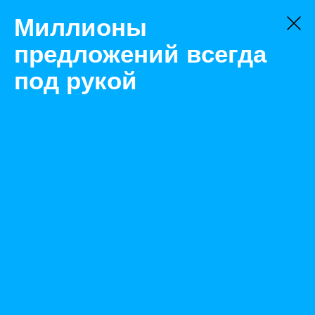
Миллионы
предложений всегда
под рукой
Не нашли, что искали?
Оставьте заявку на поиск
Фильтр
Цена:
ок
-
₽
Найденные объявления