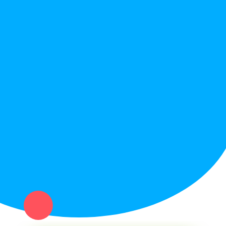
Правила сайта
Вопрос ответ
Служба поддержки
Политика конфиденциальности
Купи север - уникальный сервис объявлений для частных лиц
и организаций в рамках нашего севера.
Не нашел нужную вещь или услугу в каталоге? Оставь запрос
оператору. Мы сами найдем все, что нужно. Тебе остается
только ждать звонка.