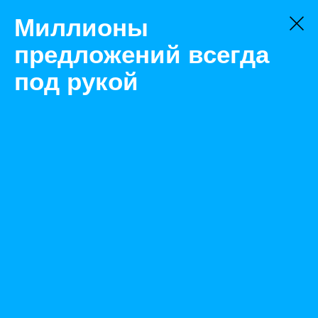
Миллионы
предложений всегда
под рукой
Не нашли, что искали?
Оставьте заявку на поиск
Фильтр
Цена:
ок
-
₽
Найденные объявления