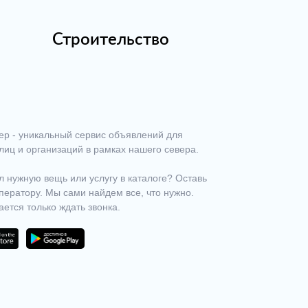
Строительство
ер - уникальный сервис объявлений для
лиц и организаций в рамках нашего севера.
 нужную вещь или услугу в каталоге? Оставь
ператору. Мы сами найдем все, что нужно.
ается только ждать звонка.