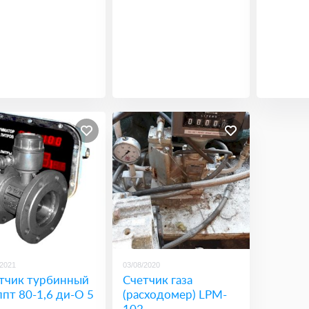
/2021
03/08/2020
тчик турбинный
Счетчик газа
ппт 80-1,6 ди-О 5
(расходомер) LPM-
102