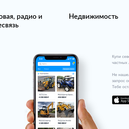
овая, радио и
Недвижимость
есвязь
Купи сев
частных 
Не нашел
запрос о
Тебе ост