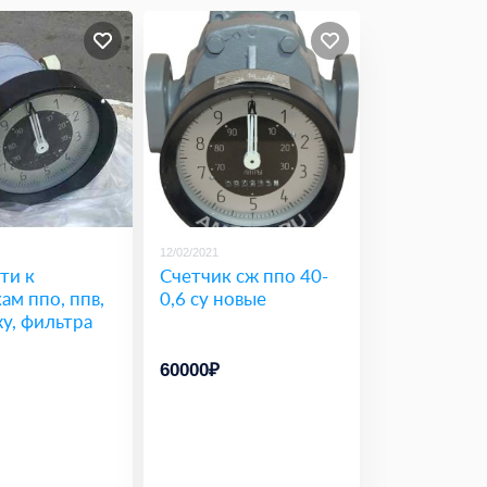
12/02/2021
сти к
Счетчик сж ппо 40-
ам ппо, ппв,
0,6 су новые
у, фильтра
60000₽