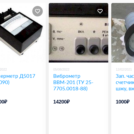
/2022
05/08/2022
12/02/2021
ерметр Д5017
Виброметр
Зап. ча
090)
ВВМ-201 (ТУ 25-
счетчик
7705.0018-88)
шжу, вж
00₽
14200₽
1000₽