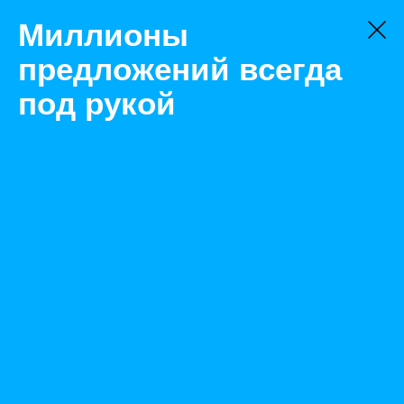
Миллионы
предложений всегда
под рукой
Не нашли, что искали?
Оставьте заявку на поиск
Фильтр
Цена:
ок
-
₽
Найденные объявления