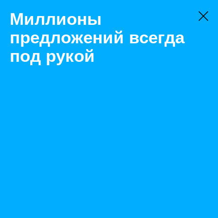
Миллионы
предложений всегда
под рукой
Не нашли, что искали?
Оставьте заявку на поиск
Фильтр
Цена:
ок
-
₽
Найденные объявления